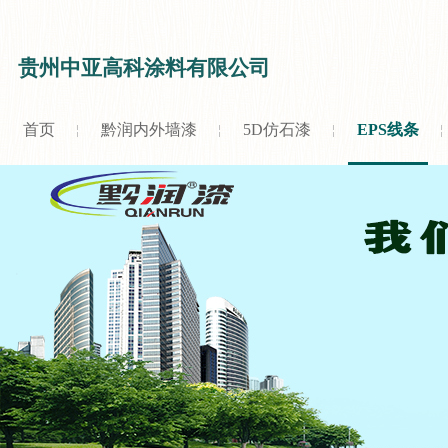
贵州中亚高科涂料有限公司
首页
黔润内外墙漆
5D仿石漆
EPS线条