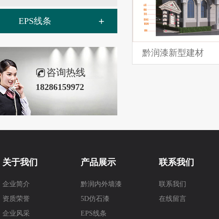
EPS线条
黔润漆新型建材
咨询热线
18286159972
关于我们
产品展示
联系我们
企业简介
黔润内外墙漆
联系我们
资质荣誉
5D仿石漆
在线留言
企业风采
EPS线条