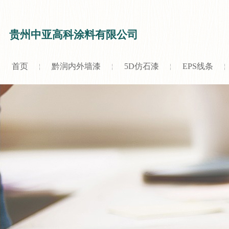
贵州中亚高科涂料有限公司
首页
黔润内外墙漆
5D仿石漆
EPS线条