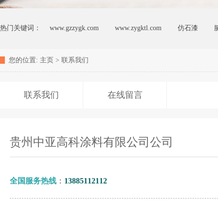
热门关键词：
www.gzzygk.com
www.zygktl.com
仿石漆
您的位置:
主页
>
联系我们
联系我们
在线留言
贵州中亚高科涂料有限公司公司
全国服务热线
：
13885112112