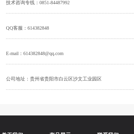
技术咨询专线：0851-84487992
QQ客服：614382848
E-mail：614382848@qq.com
公司地址：贵州省贵阳市白云区沙文工业园区