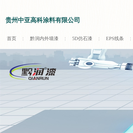
贵州中亚高科涂料有限公司
首页
黔润内外墙漆
5D仿石漆
EPS线条