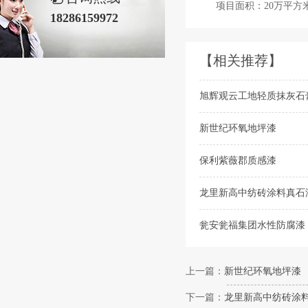
项目面积：20万平方
18286159972
【相关推荐】
旭辉观云工地轻质抹灰石
新世纪环氧地坪漆
保利紫薇郡质感漆
龙里新高中纺砖涂料真石
瓮安瓮福集团水性防腐漆
上一篇：
新世纪环氧地坪漆
下一篇：
龙里新高中纺砖涂