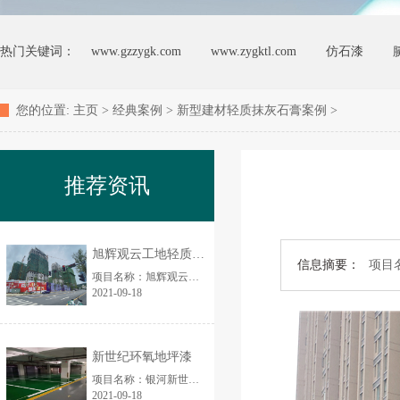
热门关键词：
www.gzzygk.com
www.zygktl.com
仿石漆
您的位置:
主页
>
经典案例
>
新型建材轻质抹灰石膏案例
>
推荐资讯
旭辉观云工地轻质抹灰石膏
信息摘要：
项目
项目名称：旭辉观云工地 外墙饰面:抹灰石膏 项目面积:30万平方米...
2021-09-18
新世纪环氧地坪漆
项目名称：银河新世纪 外墙饰面:平涂 项目面积:30万平方米...
2021-09-18