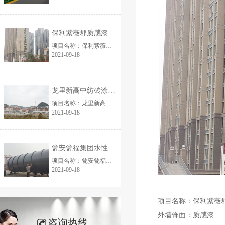
保利紫薇郡质感漆
项目名称：保利紫薇郡 外墙饰面：质感漆 项目面积：20万平方米...
2021-09-18
龙里新高中纺砖涂料真石漆
项目名称：龙里新高中 外墙饰面:仿砖涂料真石漆 项目面积:15万平方米...
2021-09-18
瓮安瓮福集团水性防腐漆
项目名称：瓮安瓮福集团 饰面:水性钢结构防腐漆 项目面积:2万平方米...
2021-09-18
项目名称：保利紫薇
外墙饰面：质感漆
咨询热线