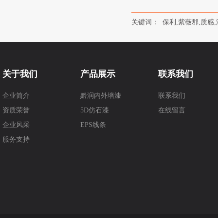
关键词：
保利,紫薇郡,质感,
关于我们
产品展示
联系我们
企业简介
黔润内外墙漆
联系我们
资质荣誉
5D仿石漆
在线留言
企业风采
EPS线条
服务支持