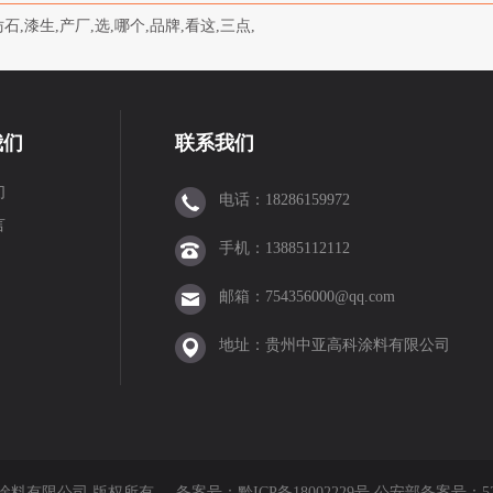
仿石,漆生,产厂,选,哪个,品牌,看这,三点,
我们
联系我们
们
电话：18286159972
言
手机：13885112112
邮箱：754356000@qq.com
地址：贵州中亚高科涂料有限公司
亚高科涂料有限公司 版权所有
备案号：
黔ICP备18002229号 公安部备案号：520