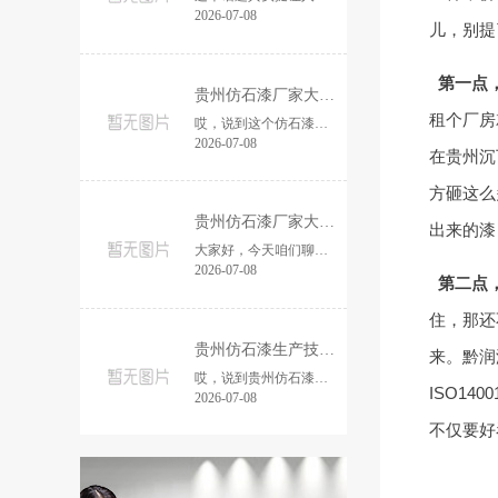
2026-07-08
儿，别提
第一点
贵州仿石漆厂家大比拼：谁才是真正的品
租个厂房
哎，说到这个仿石漆啊，真是让人又爱又恨。爱的是它能给外墙带来那种高级感，恨的是市场上的产品参差不齐，有时候真不知道该选哪家的好。今天咱们...
2026-07-08
在贵州沉
方砸这么
贵州仿石漆厂家大比拼：谁家工艺更胜一
出来的漆
大家好，今天咱们聊聊贵州的仿石漆市场。说到这个话题，肯定有不少人想知道，到底哪家的工艺更好，更值得信赖。咱们就来好好说说。 首先，得提一下...
2026-07-08
第二点
住，那还
贵州仿石漆生产技术哪家强？实地探访揭
来。黔润
哎，说到贵州仿石漆这事儿，最近问我的人真不少。特别是那些准备装修外墙的，总想搞清楚本地到底哪家技术靠谱。 其实我本来也觉得，仿石漆嘛，看着...
ISO1
2026-07-08
不仅要好