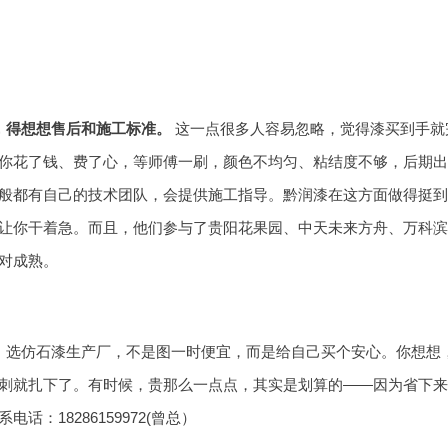
，得想想售后和施工标准。
这一点很多人容易忽略，觉得漆买到手就
你花了钱、费了心，等师傅一刷，颜色不均匀、粘结度不够，后期出
般都有自己的技术团队，会提供施工指导。黔润漆在这方面做得挺到
让你干着急。而且，他们参与了贵阳花果园、中天未来方舟、万科滨
对成熟。
，选仿石漆生产厂，不是图一时便宜，而是给自己买个安心。你想想
刺就扎下了。有时候，贵那么一点点，其实是划算的——因为省下来
电话：18286159972(曾总）