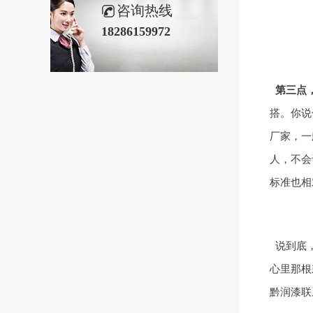
咨询热线
18286159972
第三点
搭。你说
厂家，一
人，不会
标准也相
说到底
心里那根
黔润漆联系