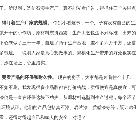
了。所以啊，选仿石漆生产厂，真不能光看广告，得抓住三个关键点
，得盯着生产厂家的规模。
你别小看这事，一个厂子有没有自己的生
就开干的小作坊，原材料东拼西凑，生产工艺也达不到标准，出来的
下心来做了三十一年，自建了两个生产基地，差不多四万平方，还搭
多钱建厂，说明人家是真心想做事的。规模化生产带来的好处很实在
，涂在墙上，心里踏实。
，要看产品的环保和耐久性。
现在的房子，大家都是奔着住个十几二
不如不刷。我发现很多小品牌都在打价格战，卖得便宜是真便宜，可
漆倒是一直在环保这块下功夫，从原材料选型到生产过程，每个环节都盯
4001环境认证。他们的产品包括真石漆、岩片漆、质感漆等等，既让
看，还得对得起自己和家人的安全，对吧？