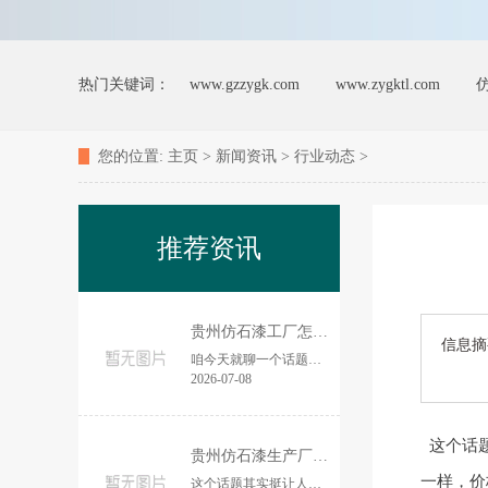
热门关键词：
www.gzzygk.com
www.zygktl.com
您的位置:
主页
>
新闻资讯
>
行业动态
>
推荐资讯
贵州仿石漆工厂怎么选？教你避开踩坑找
信息摘
咱今天就聊一个话题：贵州这边要搞外墙仿石漆，到底怎么挑工厂？说实话，这事儿我没少听人抱怨材料买了、工人上了、结果刷完没半年就开始褪色、起...
2026-07-08
这个话
贵州仿石漆生产厂选哪个品牌？看这三点
一样，价
这个话题其实挺让人头疼的。你说装修个房子，光是选个外墙涂料就够琢磨半天的，尤其是仿石漆这块，市面上品牌多得跟米一样，价格天差地别，质量还...